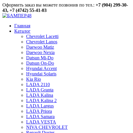
Оформить заказ вы можете позвонив по тел.:
+7 (904) 299-30-
43, +7 (4742) 55-41-03
Главная
Каталог
Chevrolet Lacetti
Chevrolet Lanos
Daewoo Matiz
Daewoo Nexia
Datsun Mi-Do
Datsun On-Do
Hyundai Accent
Hyundai Solaris
Kia Rio
LADA 2110
LADA Granta
LADA Kalina
LADA Kalina 2
LADA Largus
LADA Priora
LADA Samara
LADA VESTA
NIVA CHEVROLET
Renault Duster