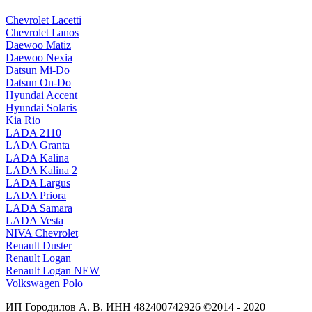
Chevrolet Lacetti
Chevrolet Lanos
Daewoo Matiz
Daewoo Nexia
Datsun Mi-Do
Datsun On-Do
Hyundai Accent
Hyundai Solaris
Kia Rio
LADA 2110
LADA Granta
LADA Kalina
LADA Kalina 2
LADA Largus
LADA Priora
LADA Samara
LADA Vesta
NIVA Chevrolet
Renault Duster
Renault Logan
Renault Logan NEW
Volkswagen Polo
ИП Городилов А. В. ИНН 482400742926 ©2014 - 2020