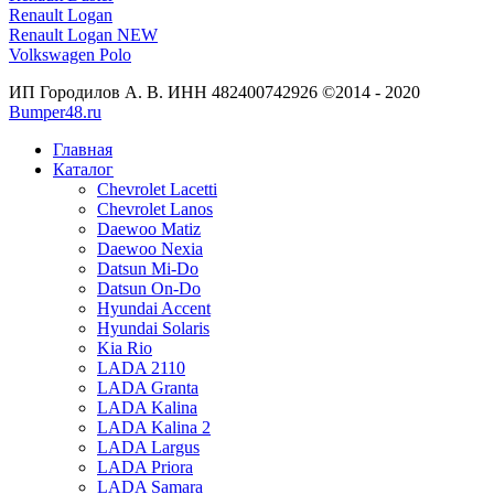
Renault Logan
Renault Logan NEW
Volkswagen Polo
ИП Городилов А. В. ИНН 482400742926 ©2014 - 2020
Bumper48.ru
Главная
Каталог
Chevrolet Lacetti
Chevrolet Lanos
Daewoo Matiz
Daewoo Nexia
Datsun Mi-Do
Datsun On-Do
Hyundai Accent
Hyundai Solaris
Kia Rio
LADA 2110
LADA Granta
LADA Kalina
LADA Kalina 2
LADA Largus
LADA Priora
LADA Samara