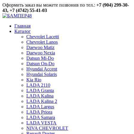
Оформить заказ вы можете позвонив по тел.:
+7 (904) 299-30-
43, +7 (4742) 55-41-03
Главная
Каталог
Chevrolet Lacetti
Chevrolet Lanos
Daewoo Matiz
Daewoo Nexia
Datsun Mi-Do
Datsun On-Do
Hyundai Accent
Hyundai Solaris
Kia Rio
LADA 2110
LADA Granta
LADA Kalina
LADA Kalina 2
LADA Largus
LADA Priora
LADA Samara
LADA VESTA
NIVA CHEVROLET
Renault Duster